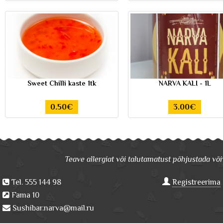
Sweet Chilli kaste 1tk
NARVA KALI - 1L
0.50€
3.00€
Teave allergiat või talutamatust põhjustada võiv
Tel. 555 144 98
Registreerima
Fama 10
Sushibar.narva@mail.ru