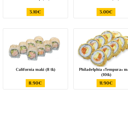
3.10€
3.00€
California maki (8 tk)
Philadelphia «Tempura» m
(10tk)
8.90€
11.90€