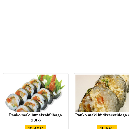
Panko maki lumekrabilihaga
Panko maki hiidkrevetidega (
(10tk)
10.40€
11.40€