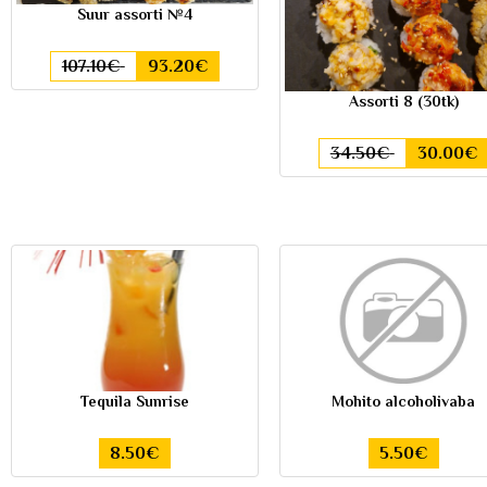
Suur assorti №4
107.10€
93.20€
Assorti 8 (30tk)
34.50€
30.00€
Tequila Sunrise
Mohito alcoholivaba
8.50€
5.50€