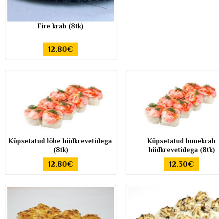
Fire krab (8tk)
12.80€
Küpsetatud lõhe hiidkrevetidega
Küpsetatud lumekrab
(8tk)
hiidkrevetidega (8tk)
12.80€
12.30€