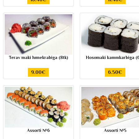
Terav maki lumekrabiga (8tk)
Hosomaki kammkarbiga (6
9.00€
6.50€
Assorti №6
Assorti №5