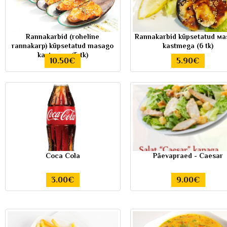
Rannakarbid (roheline
Rannakarbid küpsetatud мa
rannakarp) küpsetatud masago
kastmega (6 tk)
kastmega (5 tk)
10.50€
5.90€
Coca Cola
Päevapraed - Caesar
3.00€
9.00€