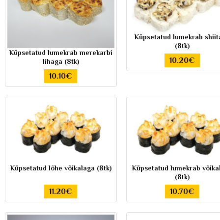
Küpsetatud lumekrab shiit
(8tk)
Küpsetatud lumekrab merekarbi
10.20€
lihaga (8tk)
10.10€
Küpsetatud lõhe võikalaga (8tk)
Küpsetatud lumekrab võika
(8tk)
11.20€
10.70€