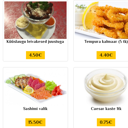
Küüslaugu leivakesed juustuga
Tempura kalmaar (5 tk)
4.50€
4.40€
Sashimi valik
Caesar kaste 1tk
15.50€
0.75€