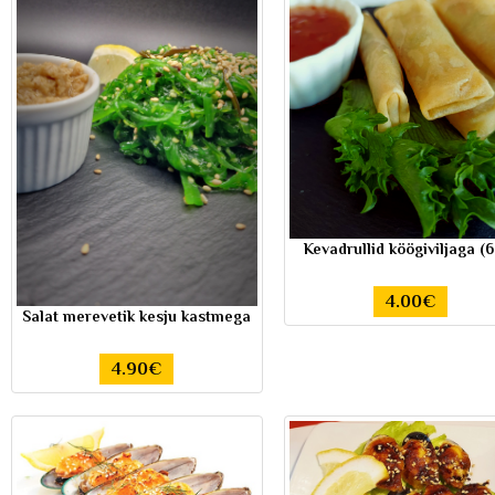
Kevadrullid köögiviljaga (6
4.00€
Salat merevetik kesju kastmega
4.90€