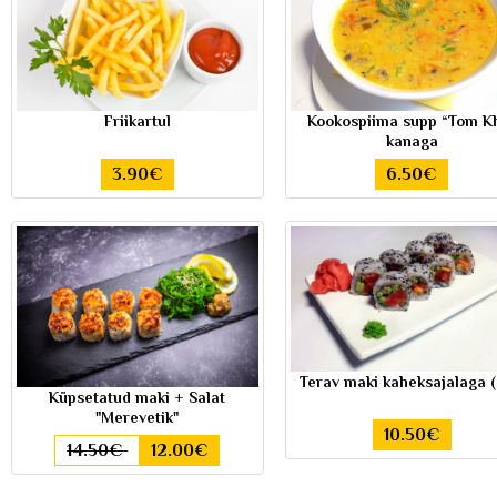
Friikartul
Kookospiima supp “Tom K
kanaga
3.90€
6.50€
Terav maki kaheksajalaga (
Küpsetatud maki + Salat
"Merevetik"
10.50€
14.50€
12.00€