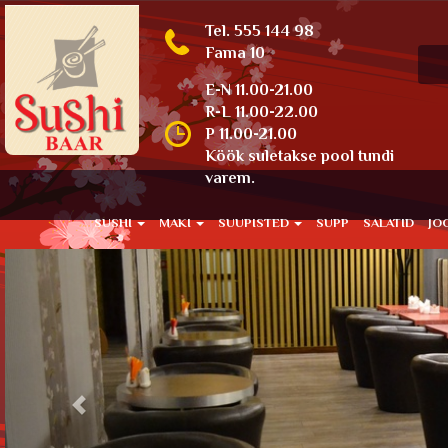
Tel. 555 144 98
Fama 10
E-N 11.00-21.00
R-L 11.00-22.00
P 11.00-21.00
Köök suletakse pool tundi
varem.
SUSHI
MAKI
SUUPISTED
SUPP
SALATID
JO
Previous