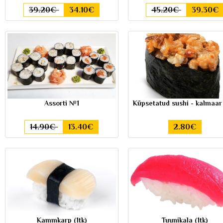
39.20€
34.10€
45.20€
39.30€
Assorti №1
Küpsetatud sushi - kalmaar 
14.90€
13.40€
2.80€
Kammkarp (1tk)
Tuunikala (1tk)