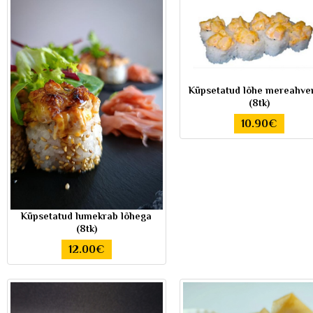
Küpsetatud lõhe mereahve
(8tk)
10.90€
Küpsetatud lumekrab lõhega
(8tk)
12.00€