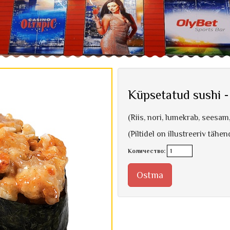
Küpsetatud sushi -
(Riis, nori, lumekrab, seesa
(Piltidel on illustreeriv tähe
Количество:
Ostma