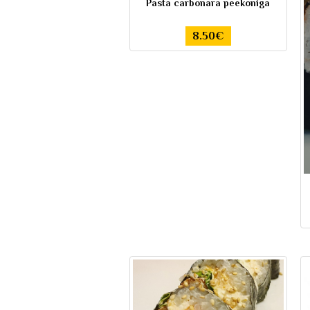
Pasta carbonara peekoniga
8.50€