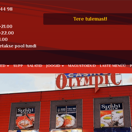
144 98
Tere tulemast!
-21.00
0-22.00
1.00
etakse pool tundi
TED
SUPP
SALATID
JOOGID
MAGUSTOIDUD
LASTE MENÜÜ