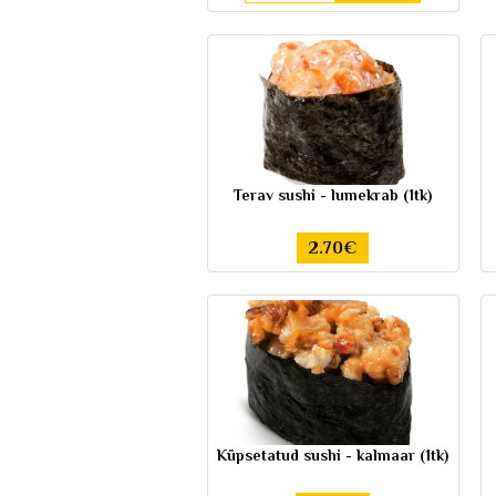
Terav sushi - lumekrab (1tk)
2.70€
Küpsetatud sushi - kalmaar (1tk)