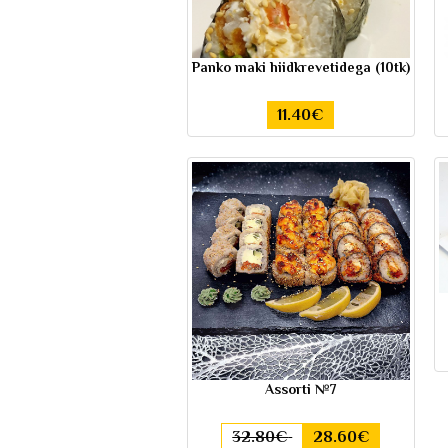
Panko maki hiidkrevetidega (10tk)
11.40€
Assorti №7
32.80€
28.60€