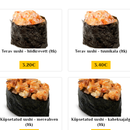
Terav sushi - hiidkrevett (1tk)
Terav sushi - tuunikala (1tk)
3.20€
3.40€
Küpsetatud sushi - mereahven
Küpsetatud sushi - kaheksajal
(1tk)
(1tk)