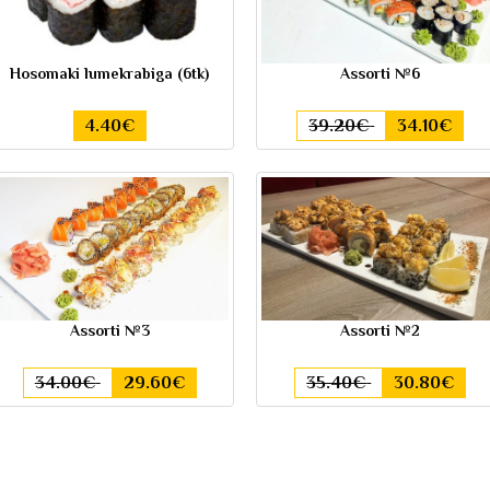
Hosomaki lumekrabiga (6tk)
Assorti №6
4.40€
39.20€
34.10€
Assorti №3
Assorti №2
34.00€
29.60€
35.40€
30.80€