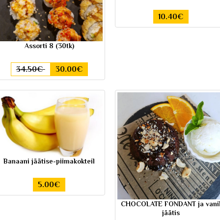
10.40€
Assorti 8 (30tk)
34.50€
30.00€
Banaani jäätise-piimakokteil
5.00€
CHOCOLATE FONDANT ja vani
jäätis