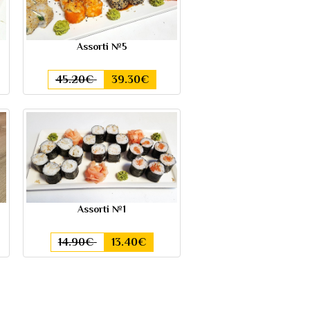
Assorti №5
45.20€
39.30€
Assorti №1
14.90€
13.40€