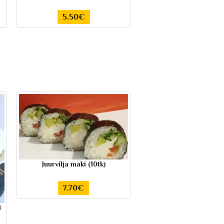
5.50€
Juurvilja maki (10tk)
7.70€
l