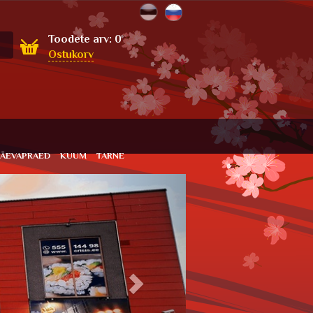
Toodete arv:
0
Ostukorv
PÄEVAPRAED
KUUM
TARNE
Next