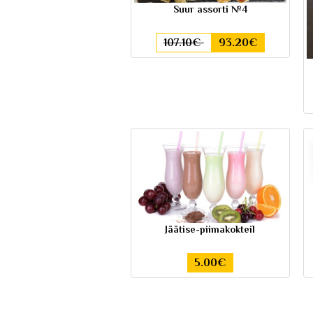
Suur assorti №4
107.10€
93.20€
Jäätise-piimakokteil
5.00€