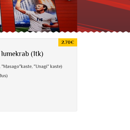
2.70€
 lumekrab (1tk)
m, "Masago"kaste, "Unagi" kaste)
ndus)