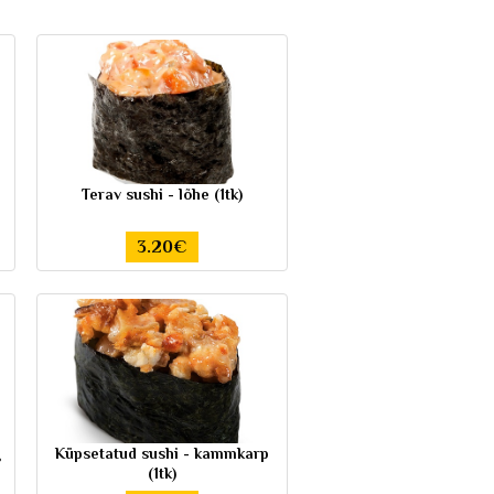
Terav sushi - lõhe (1tk)
3.20€
g
Küpsetatud sushi - kammkarp
(1tk)