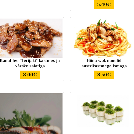
5.40€
Kanafilee “Terijaki” kastmes ja
Hiina wok nuudlid
värske salatiga
austrikastmega kanaga
8.00€
8.50€