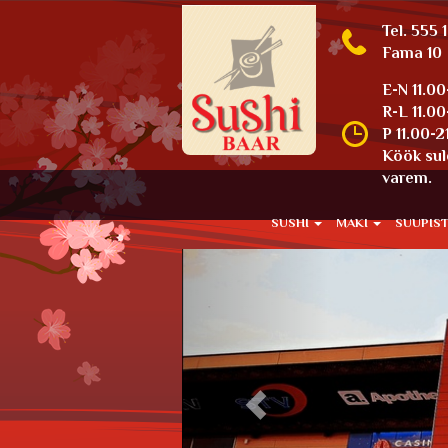
Tel. 555 
Fama 10
E-N 11.00
R-L 11.0
P 11.00-2
Köök sul
varem.
SUSHI
MAKI
SUUPIS
Previous