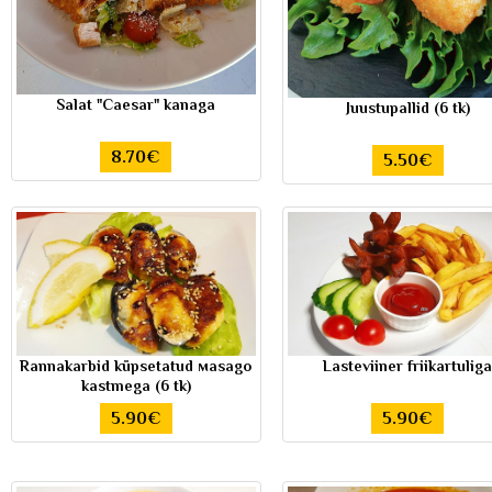
Salat "Caesar" kanaga
Juustupallid (6 tk)
8.70€
5.50€
Rannakarbid küpsetatud мasago
Lasteviiner friikartulig
kastmega (6 tk)
5.90€
5.90€