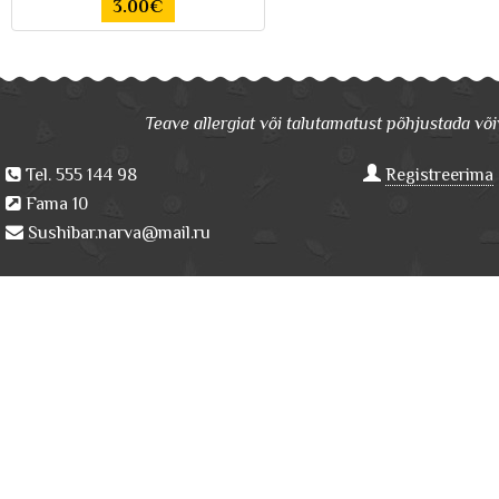
3.00€
Teave allergiat või talutamatust põhjustada võiv
Tel. 555 144 98
Registreerima
Fama 10
Sushibar.narva@mail.ru