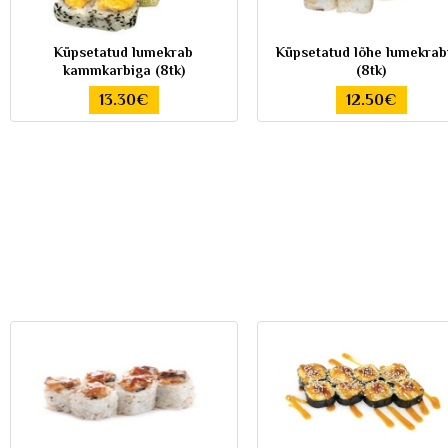
Küpsetatud lumekrab
Küpsetatud lõhe lumekrab
kammkarbiga (8tk)
(8tk)
13.30€
12.50€