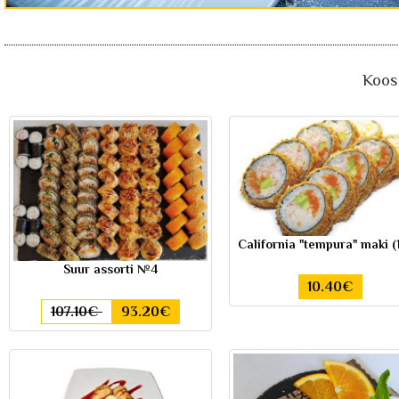
Koos 
California "tempura" maki (
Suur assorti №4
10.40€
107.10€
93.20€