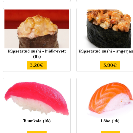
Küpsetatud sushi - hiidkrevett
Küpsetatud sushi - angerjas 
(1tk)
3.20€
3.80€
Tuunikala (1tk)
Lõhe (1tk)