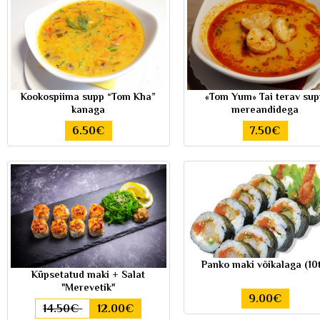
Kookospiima supp “Tom Kha”
«Tom Yum» Tai terav su
kanaga
mereandidega
6.50€
7.50€
Panko maki võikalaga (10t
Küpsetatud maki + Salat
"Merevetik"
9.00€
14.50€
12.00€