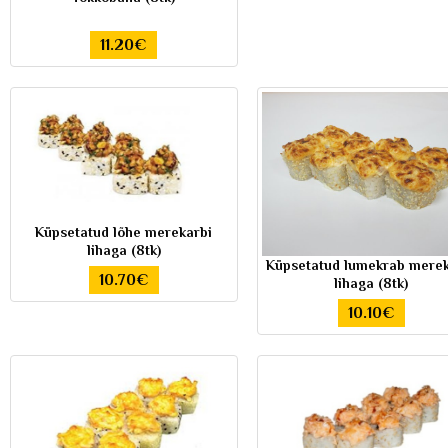
11.20€
Küpsetatud lõhe merekarbi
lihaga (8tk)
Küpsetatud lumekrab merek
10.70€
lihaga (8tk)
10.10€