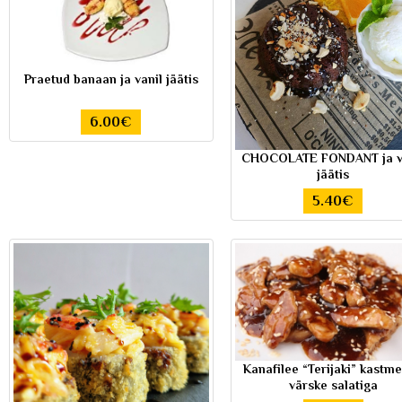
Praetud banaan ja vanil jäätis
6.00€
CHOCOLATE FONDANT ja v
jäätis
5.40€
Kanafilee “Terijaki” kastme
värske salatiga