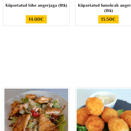
Küpsetatud lõhe angerjaga (8tk)
Küpsetatud lumekrab anger
(8tk)
14.00€
13.50€