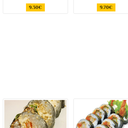
9.30€
9.70€