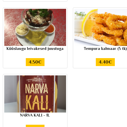
Küüslaugu leivakesed juustuga
Tempura kalmaar (5 tk)
4.50€
4.40€
NARVA KALI - 1L