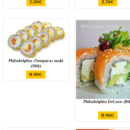
3.00€
2.70€
Philadelphia «Tempura» maki
(10tk)
11.90€
Philadelphia DeLuxe (8t
11.90€