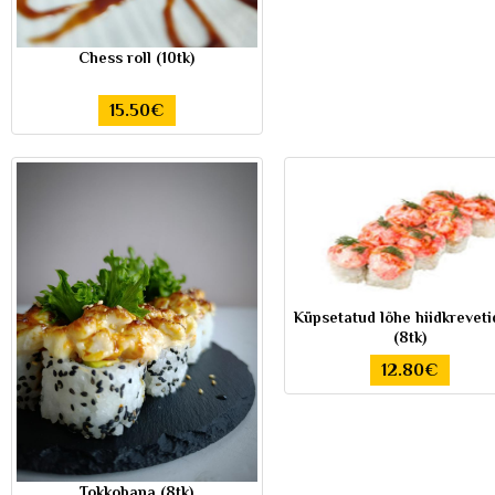
Chess roll (10tk)
15.50€
Küpsetatud lõhe hiidkrevet
(8tk)
12.80€
Tokkobana (8tk)