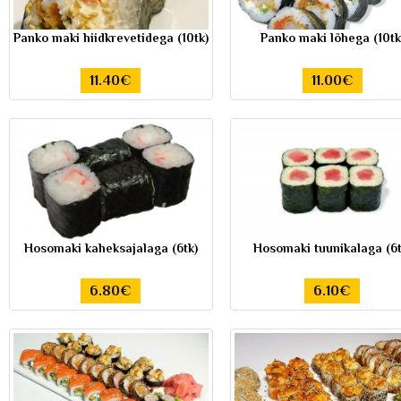
Panko maki hiidkrevetidega (10tk)
Panko maki lõhega (10tk
11.40€
11.00€
Hosomaki kaheksajalaga (6tk)
Hosomaki tuunikalaga (6t
6.80€
6.10€