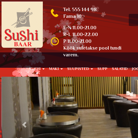
Tel. 555 144 98
Fama 10
E-N 11.00-21.00
R-L 11.00-22.00
P 11.00-21.00
Köök suletakse pool tundi
varem.
SUSHI
MAKI
SUUPISTED
SUPP
SALATID
JO
Previous