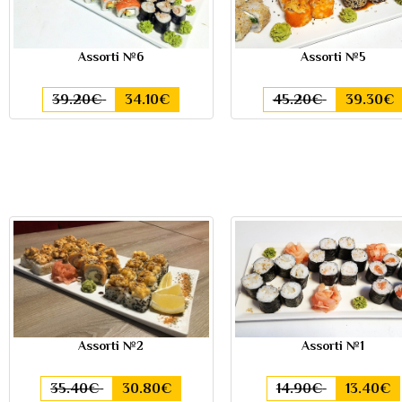
Assorti №6
Assorti №5
39.20€
34.10€
45.20€
39.30€
Assorti №2
Assorti №1
35.40€
30.80€
14.90€
13.40€