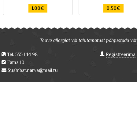
1.00€
0.50€
Teave allergiat või talutamatust põhjustada võiv
Tel. 555 144 98
Registreerima
Fama 10
Sushibar.narva@mail.ru