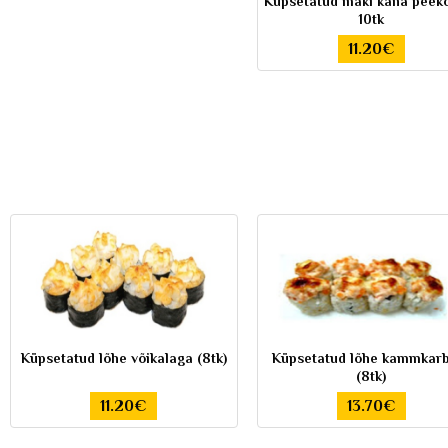
Küpsetatud maki kana peek
10tk
11.20€
Küpsetatud lõhe võikalaga (8tk)
Küpsetatud lõhe kammkar
(8tk)
11.20€
13.70€