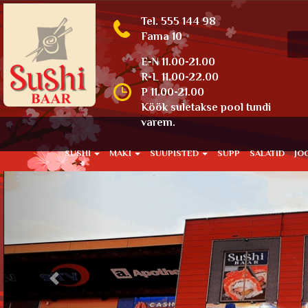
Tel. 555 144 98
Fama 10
E-N 11.00-21.00
R-L 11.00-22.00
P 11.00-21.00
Köök suletakse pool tundi
varem.
SUSHI
MAKI
SUUPISTED
SUPP
SALATID
JO
Previous