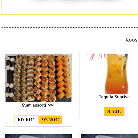
Koos 
Tequila Sunrise
Suur assorti №4
8.50€
107.10€
93.20€