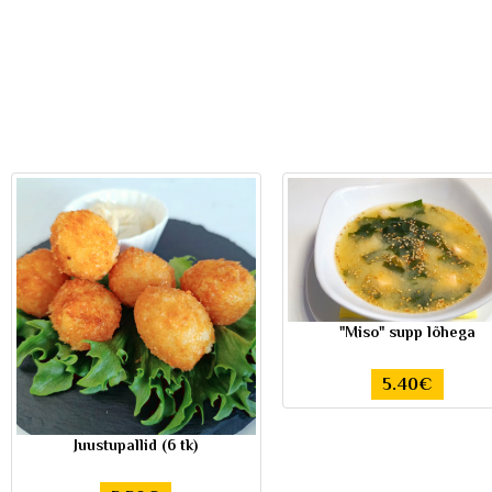
"Miso" supp lõhega
5.40€
Juustupallid (6 tk)