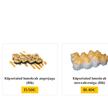
Küpsetatud lumekrab angerjaga
Küpsetatud lumekrab
(8tk)
mereahveniga (8tk)
13.50€
10.40€