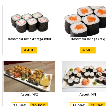
Hosomaki lumekrabiga (6tk)
Hosomaki lõhega (6tk)
4.40€
4.30€
Assorti №2
Assorti №1
35.40€
30.80€
14.90€
13.40€