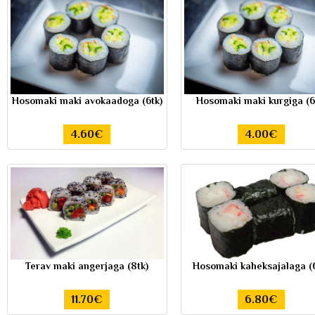
Hosomaki maki avokaadoga (6tk)
Hosomaki maki kurgiga (6
4.60€
4.00€
Terav maki angerjaga (8tk)
Hosomaki kaheksajalaga (6
11.70€
6.80€