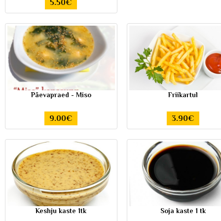
5.50€
Päevapraed - Miso
Friikartul
9.00€
3.90€
Keshju kaste 1tk
Soja kaste 1 tk