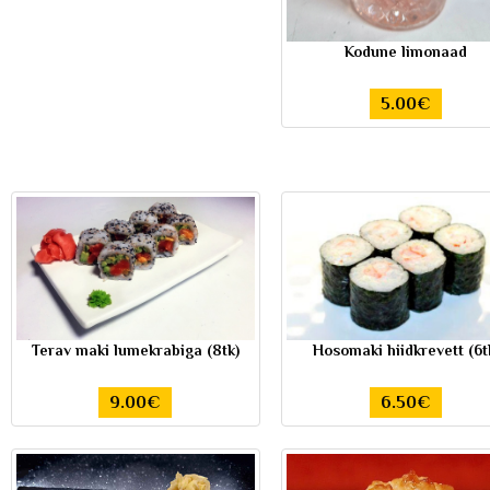
Kodune limonaad
5.00€
Terav maki lumekrabiga (8tk)
Hosomaki hiidkrevett (6t
9.00€
6.50€