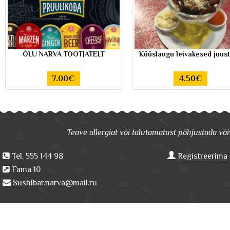
ÕLU NARVA TOOTJATELT
Küüslaugu leivakesed juus
7.00€
4.50€
Teave allergiat või talutamatust põhjustada võiv
Tel. 555 144 98
Registreerima
Fama 10
Sushibar.narva@mail.ru