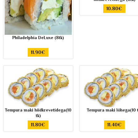
10.80€
Philadelphia DeLuxe (8tk)
11.90€
Tempura maki hiidkrevetidega(10
Tempura maki lõhega(10 t
tk)
11.80€
11.40€