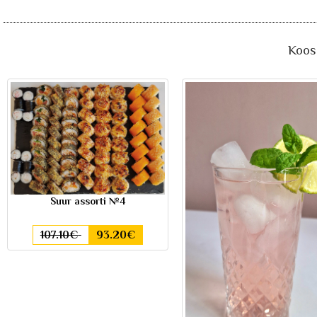
Koos 
Suur assorti №4
107.10€
93.20€