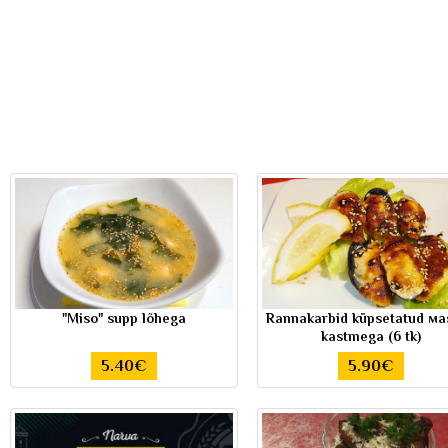
"Miso" supp lõhega
Rannakarbid küpsetatud мa
kastmega (6 tk)
5.40€
5.90€