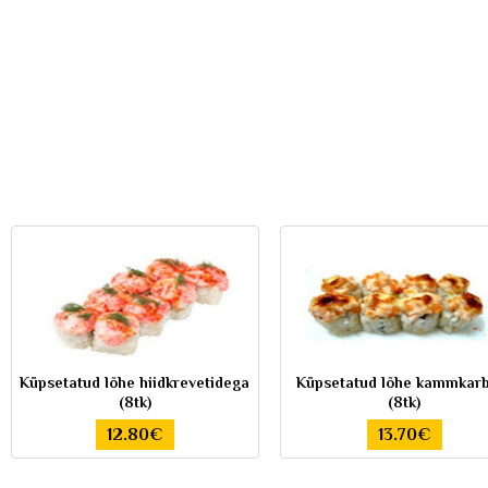
Küpsetatud lõhe hiidkrevetidega
Küpsetatud lõhe kammkar
(8tk)
(8tk)
12.80€
13.70€