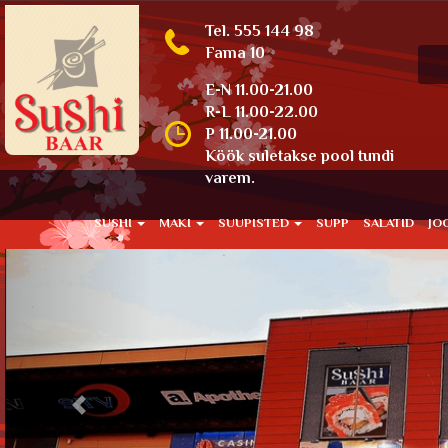
Tel. 555 144 98
Fama 10
E-N 11.00-21.00
R-L 11.00-22.00
P 11.00-21.00
Köök suletakse pool tundi
varem.
SUSHI
MAKI
SUUPISTED
SUPP
SALATID
JO
Previous