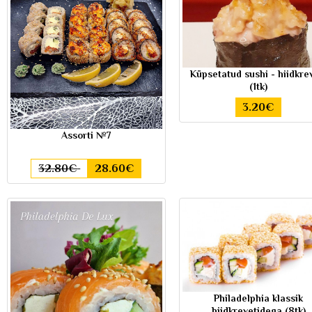
Küpsetatud sushi - hiidkre
(1tk)
3.20€
Assorti №7
32.80€
28.60€
Philadelphia klassik
hiidkrevetidega (8tk)