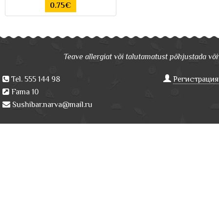
0.75€
Teave allergiat või talutamatust põhjustada võiv
Tel. 555 144 98
Регистрация
Fama 10
Sushibar.narva@mail.ru