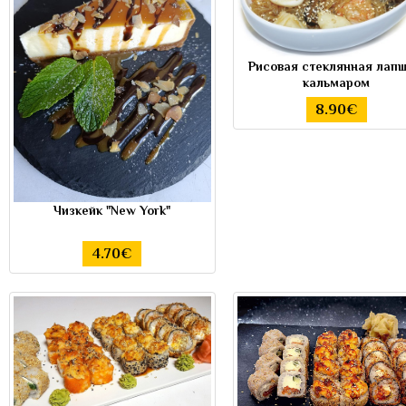
Рисовая стеклянная лапш
кальмаром
8.90€
Чизкейк "New York"
4.70€