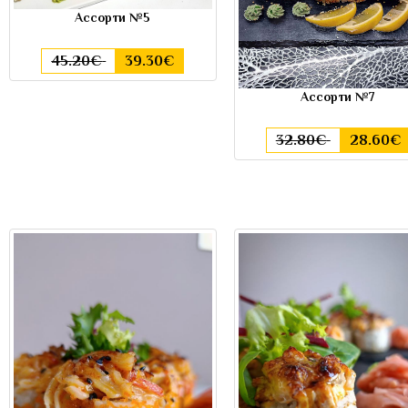
Ассорти №5
45.20€
39.30€
Ассорти №7
32.80€
28.60€