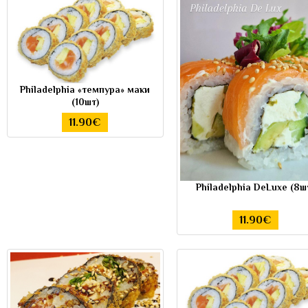
Philadelphia «темпура» маки
(10шт)
11.90€
Philadelphia DeLuxe (8ш
11.90€