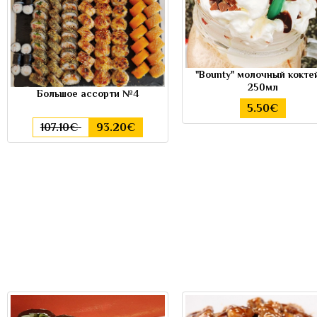
"Bounty" молочный кокте
250мл
Большое ассорти №4
5.50€
107.10€
93.20€