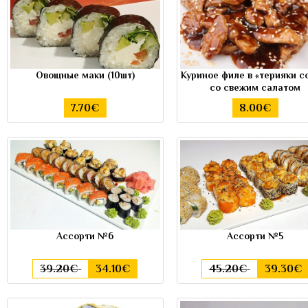
Овощные маки (10шт)
Куриное филе в «терияки с
со свежим салатом
7.70€
8.00€
Ассорти №6
Ассорти №5
39.20€
34.10€
45.20€
39.30€