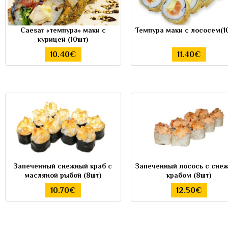
Caesar «темпурa» маки с
Темпура маки с лососем(10
курицей (10шт)
10.40€
11.40€
Запеченный снежный краб с
Запеченный лосось с сне
масляной рыбой (8шт)
крабом (8шт)
10.70€
12.50€