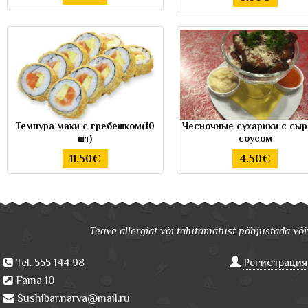
Темпура маки с гребешком(10
Чесночные сухарики с сыр
шт)
соусом
11.50€
4.50€
Teave allergiat või talutamatust põhjustada võiv
Tel. 555 144 98
Регистрация
Fama 10
Sushibar.narva@mail.ru