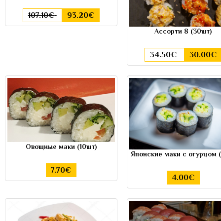
107.10€
93.20€
Aссорти 8 (30шт)
34.50€
30.00€
Овощные маки (10шт)
Японские маки с огурцом 
7.70€
4.00€