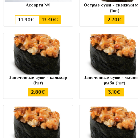
Ассорти №1
Острые суши - cнежный к
(1шт)
14.90€
13.40€
2.70€
Запеченные суши - кальмар
Запеченные суши - масля
(1шт)
рыба (1шт)
2.80€
3.10€