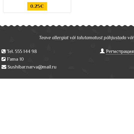
0.25€
Teave allergiat või talutamatust põhjustada võiv
Tel. 555 144 98
Регистрация
Fama 10
Sushibar.narva@mail.ru