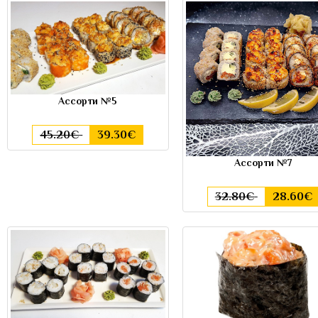
Ассорти №5
45.20€
39.30€
Ассорти №7
32.80€
28.60€