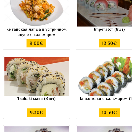
Китайская лапша в устричном
Imperator (8шт)
соусе с кальмаром
9.00€
12.30€
Tsubaki маки (8 шт)
Панкo маки с кальмаром (1
9.30€
10.30€