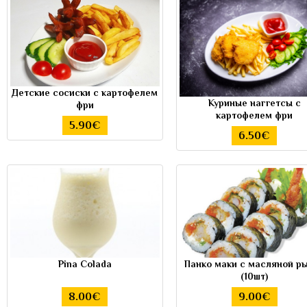
Детские сосиски с картофелем
Куриные наггетсы с
фри
картофелем фри
5.90€
6.50€
Pina Colada
Панко маки с масляной р
(10шт)
8.00€
9.00€