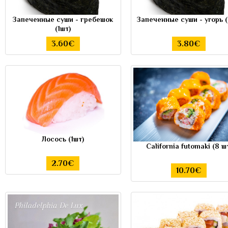
Запеченные суши - гребешок
Запеченные суши - угорь (
(1шт)
3.60€
3.80€
Лосось (1шт)
California futomaki (8 ш
2.70€
10.70€