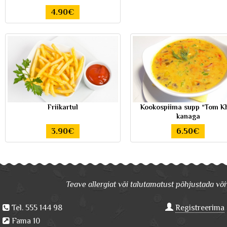
4.90€
Friikartul
Kookospiima supp “Tom K
kanaga
3.90€
6.50€
Teave allergiat või talutamatust põhjustada võiv
Tel. 555 144 98
Registreerima
Fama 10