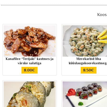
Koos 
Kanafilee “Terijaki” kastmes ja
Merekarbid liha
värske salatiga
küüslaugukoorekastmeg
8.00€
8.50€