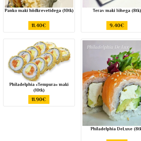
Panko maki hiidkrevetidega (10tk)
Terav maki lõhega (8tk)
11.40€
9.40€
Philadelphia «Tempura» maki
(10tk)
11.90€
Philadelphia DeLuxe (8t