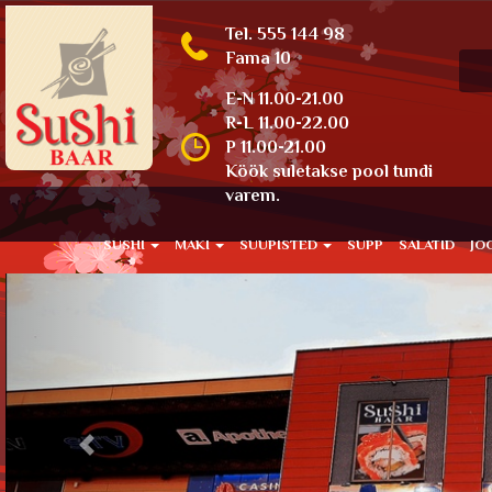
Tel. 555 144 98
Fama 10
E-N 11.00-21.00
R-L 11.00-22.00
P 11.00-21.00
Köök suletakse pool tundi
varem.
SUSHI
MAKI
SUUPISTED
SUPP
SALATID
JO
Previous