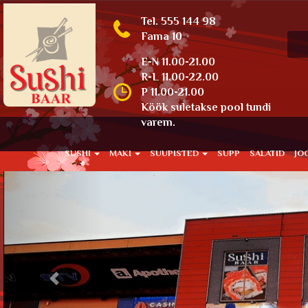
Tel. 555 144 98
Fama 10
E-N 11.00-21.00
R-L 11.00-22.00
P 11.00-21.00
Köök suletakse pool tundi
varem.
SUSHI
MAKI
SUUPISTED
SUPP
SALATID
JO
Previous